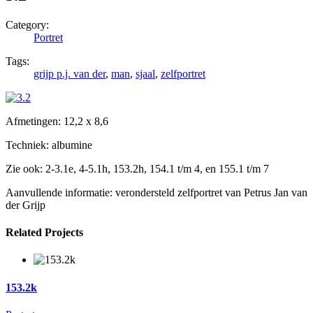
Category:
Portret
Tags:
grijp p.j. van der
,
man
,
sjaal
,
zelfportret
Afmetingen: 12,2 x 8,6
Techniek: albumine
Zie ook: 2-3.1e, 4-5.1h, 153.2h, 154.1 t/m 4, en 155.1 t/m 7
Aanvullende informatie: verondersteld zelfportret van Petrus Jan van
der Grijp
Related Projects
153.2k