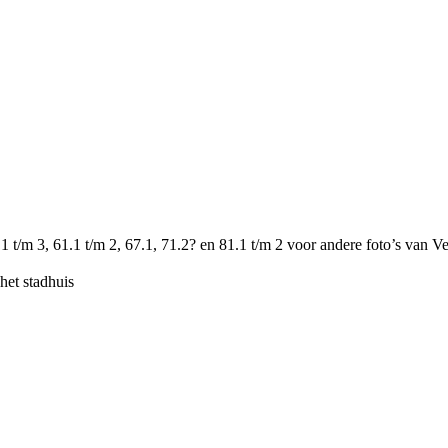
59.1 t/m 3, 61.1 t/m 2, 67.1, 71.2? en 81.1 t/m 2 voor andere foto’s van V
het stadhuis