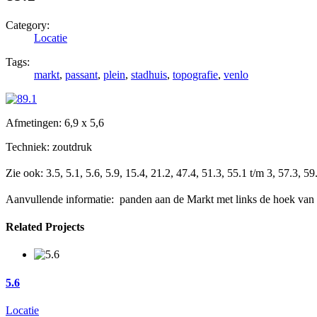
Category:
Locatie
Tags:
markt
,
passant
,
plein
,
stadhuis
,
topografie
,
venlo
Afmetingen: 6,9 x 5,6
Techniek: zoutdruk
Zie ook:
3.5, 5.1, 5.6, 5.9, 15.4, 21.2, 47.4, 51.3, 55.1 t/m 3, 57.3, 
Aanvullende informatie: panden aan de Markt met links de hoek van 
Related Projects
5.6
Locatie